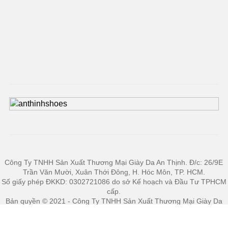
Công Ty TNHH Sản Xuất Thương Mại Giày Da An Thịnh. Đ/c: 26/9E
Trần Văn Mười, Xuân Thới Đông, H. Hóc Môn, TP. HCM.
Số giấy phép ĐKKD: 0302721086 do sở Kế hoạch và Đầu Tư TPHCM
cấp.
Bản quyền © 2021 - Công Ty TNHH Sản Xuất Thương Mại Giày Da
An Thịnh. Designed by VietNetNam.vn