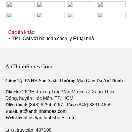
Các tin khác:
·
TP HCM với bài toán cách ly F1 tại nhà
AnThinhShoes.com
Công Ty TNHH Sản Xuất Thương Mại Giày Da An Thịnh
Địa chỉ:
26/9E đường Trần Văn Mười, xã Xuân Thới
Đông, huyện Hóc Môn, TP. HCM
Điện thoại:
(848) 6254 5267 -
Fax:
(848) 3891 4655
Email:
at@anthinhshoes.com
Website:
https://anthinhshoes.com
Lượt truy cập: 487108